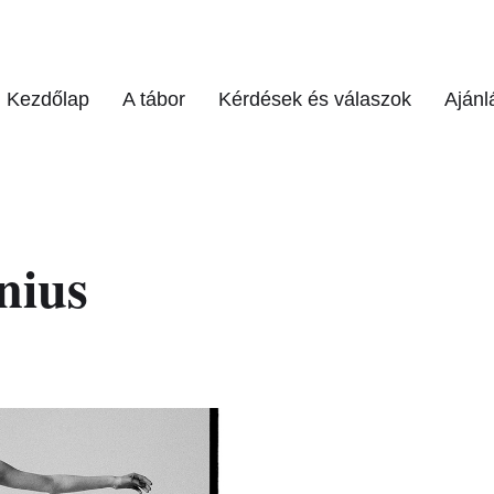
Kezdőlap
A tábor
Kérdések és válaszok
Ajánl
nius