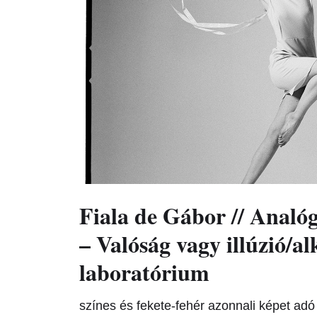
Fiala de Gábor // Anal
– Valóság vagy illúzió/al
laboratórium
színes és fekete-fehér azonnali képet adó f