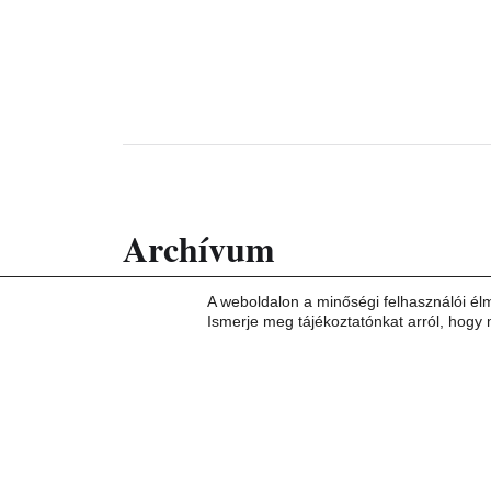
Archívum
A weboldalon a minőségi felhasználói él
2026. február
Ismerje meg tájékoztatónkat arról, hogy 
2026. január
2025. május
2024. október
2024. május
2023. augusztus