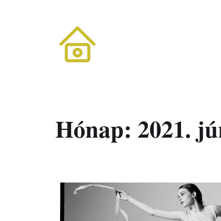
fotós, filmes alkotótábor
Hónap:
2021. jú