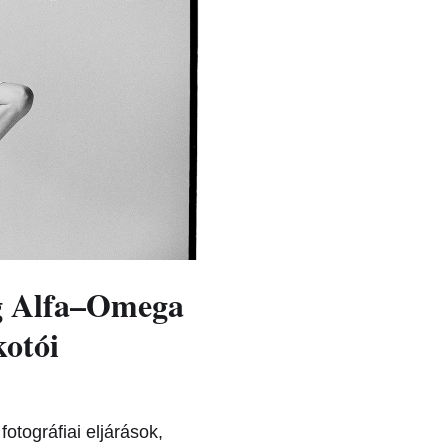
óg Alfa–Omega
kotói
otográfiai eljárások,