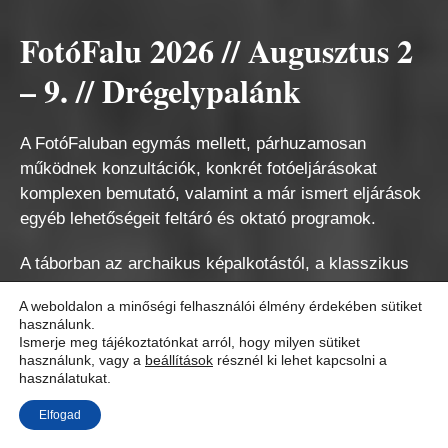
FotóFalu 2026 // Augusztus 2
– 9. // Drégelypalánk
A FotóFaluban egymás mellett, párhuzamosan
működnek konzultációk, konkrét fotóeljárásokat
komplexen bemutató, valamint a már ismert eljárások
egyéb lehetőségeit feltáró és oktató programok.
A táborban az archaikus képalkotástól, a klasszikus
analóg eljárásokon keresztül a digitális eszközökkel
A weboldalon a minőségi felhasználói élmény érdekében sütiket
való fényképezésig mindenki találhat érdeklődésének
használunk.
megfelelő kurzust.
Ismerje meg tájékoztatónkat arról, hogy milyen sütiket
használunk, vagy a
beállítások
résznél ki lehet kapcsolni a
használatukat.
Tovább
Elfogad