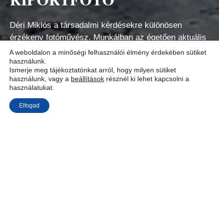
Déri Miklós a társadalmi kérdésekre különösen
érzékeny fotóművész. Munkáiban az égetően aktuális
problémákra reflektálva nyújt kultúr- és szociopolitikai
A weboldalon a minőségi felhasználói élmény érdekében sütiket
használunk.
látleleteket. Fotóesszé- sorozataiban mindenekelőtt az
Ismerje meg tájékoztatónkat arról, hogy milyen sütiket
emberek és az életük színterét alkotó környezet
használunk, vagy a
beállítások
résznél ki lehet kapcsolni a
megörökítésére és dokumentálására törekszik.
használatukat.
Elfogad
Kurzusvezető: Déri Miklós
fotóriporter, a
Metropolitan Egyetem fotóriporter
specializációjának vezetője
Déri Miklós társadalmi kérdésekre különösen
érzékeny, elkötelezett fotóművészként,