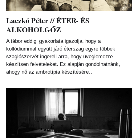
Laczkó Péter // ÉTER- ÉS
ALKOHOLGŐZ
A tábor eddigi gyakorlata igazolja, hogy a
kollódiummal együtt járó éterszag egyre többek
szaglószervét ingereli arra, hogy üveglemezre
készítsen felvételeket. Ez alapján gondolhatnánk,
ahogy nő az ambrotípia készítésére…