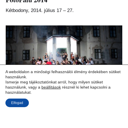
Kétbodony, 2014. július 17 – 27.
A weboldalon a minőségi felhasználói élmény érdekében sütiket
használunk.
Ismerje meg tájékoztatónkat arról, hogy milyen sütiket
használunk, vagy a
beállítások
résznél ki lehet kapcsolni a
használatukat.
Elfogad
FotóFalu 2013
Cserhátsurány, 2013. július 19 – 28.