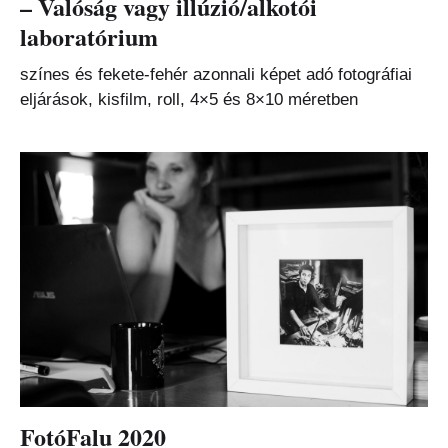
– Valóság vagy illúzió/alkotói
laboratórium
színes és fekete-fehér azonnali képet adó fotográfiai
eljárások, kisfilm, roll, 4×5 és 8×10 méretben
FotóFalu 2020