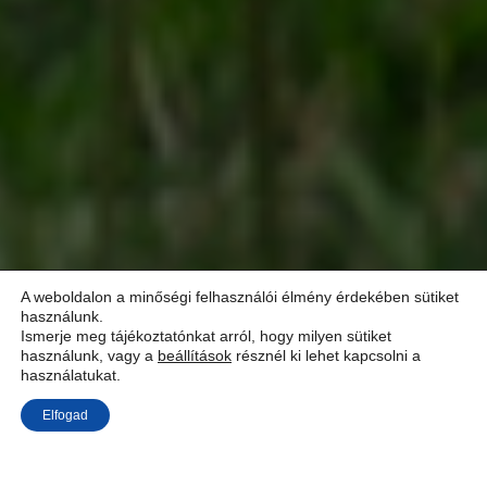
A weboldalon a minőségi felhasználói élmény érdekében sütiket
FotóFalu 2011
használunk.
Ismerje meg tájékoztatónkat arról, hogy milyen sütiket
használunk, vagy a
beállítások
résznél ki lehet kapcsolni a
Bokor, 2011. július 15-24.
használatukat.
Elfogad