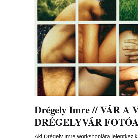
Drégely Imre // VÁR A 
DRÉGELYVÁR FOTÓ
Aki Drégely Imre workshopjára jelentkezik,