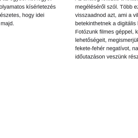
folyamatos kísérletezés
megéléséről szól. Több ez
mészetes, hogy idei
visszaadnod azt, ami a vi
 majd.
betekinthetnek a digitális
Fotózunk filmes géppel, 
lehetőségeit, megismerjük
fekete-fehér negatívot, n
időutazáson veszünk rész