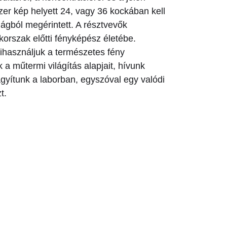
er kép helyett 24, vagy 36 kockában kell
lágból megérintett. A résztvevők
 korszak előtti fényképész életébe.
kihasználjuk a természetes fény
 a műtermi világítás alapjait, hívunk
agyítunk a laborban, egyszóval egy valódi
t.