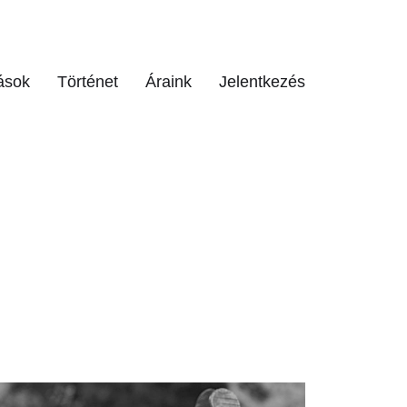
ások
Történet
Áraink
Jelentkezés