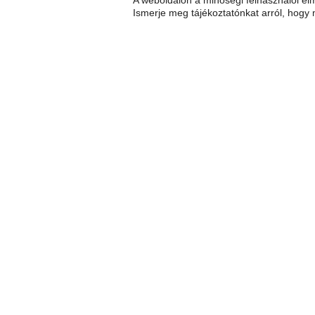
A weboldalon a minőségi felhasználói él
2026. február
Ismerje meg tájékoztatónkat arról, hogy 
2026. január
2025. május
2024. október
2024. május
2023. augusztus
2022. augusztus
2022. május
2021. augusztus
2021. június
2020. augusztus
2019. augusztus
2018. augusztus
2018. április
2017. augusztus
2016. augusztus
2015. augusztus