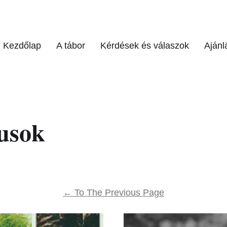
Kezdőlap
A tábor
Kérdések és válaszok
Ajánl
usok
←
To The Previous Page