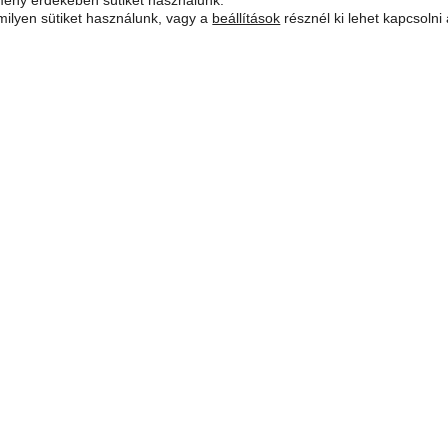
mény érdekében sütiket használunk.
milyen sütiket használunk, vagy a
beállítások
résznél ki lehet kapcsolni