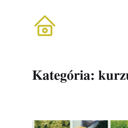
fotós, filmes alkotótábor
Kategória:
kurz