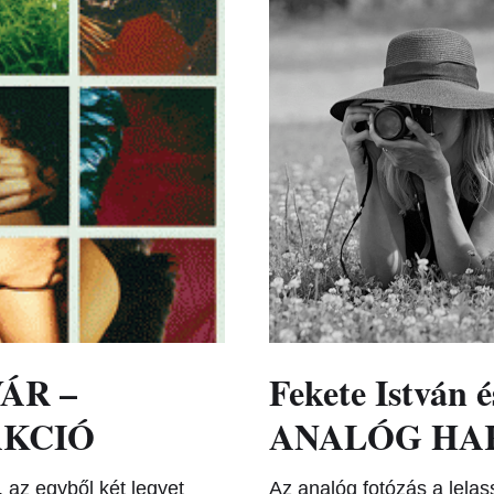
VÁR –
Fekete István és
AKCIÓ
ANALÓG HAR
 az egyből két legyet
Az analóg fotózás a lelass