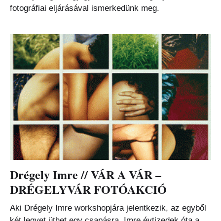
fotográfiai eljárásával ismerkedünk meg.
Drégely Imre // VÁR A VÁR –
DRÉGELYVÁR FOTÓAKCIÓ
Aki Drégely Imre workshopjára jelentkezik, az egyből
két legyet üthet egy csapásra. Imre évtizedek óta a