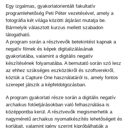
Egy izgalmas, gyakorlatorientált fakultatív
programlehetőség Peti Péter vezetésével, amely a
fotográfia két világa közötti átjárást mutatja be.
Bármelyik választott kurzus mellett szabadon
látogatható.
A program során a résztvevők betekintést kapnak a
negatív filmek és képek digitalizálásának
gyakorlatába, valamint a digitális negatív
készítésének folyamatába. A bemutató során szó lesz
az ehhez szükséges eszközökről és szoftverekről,
köztük a Capture One használatáról is, amely fontos
szerepet játszik a képfeldolgozásban.
A program gyakorlati része során a digitális negatív
archaikus fotóeljárásokban való felhasználása is
középpontba kerül. A résztvevők megismerhetik a
nagyméretű archaikus nyomatkészítés lehetőségeit és
korlátait, valamint igény szerint kipróbálhatják a